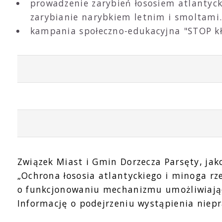
prowadzenie zarybień łososiem atlantyck
zarybianie narybkiem letnim i smoltami
kampania społeczno-edukacyjna "STOP kł
Związek Miast i Gmin Dorzecza Parsęty, jak
„Ochrona łososia atlantyckiego i minoga r
o funkcjonowaniu mechanizmu umożliwiając
Informację o podejrzeniu wystąpienia niep