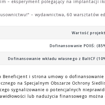
im – eksperyment polegający na implantacji ikr
.
usownictwu!" – wydawnictwa, 60 warsztatów edu
Wartość projek
Dofinansowanie POIIŚ: (85
Dofinansowanie wkładu własnego z BaltCF (10
o Beneficjent i strona umowy o dofinansowanie
zecznego na Specjalnym Obszarze Ochrony Siedli
ego sygnalizowanie o potencjalnych nieprawid
rawidłowości lub nadużycia finansowego można