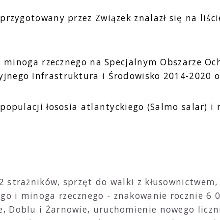
przygotowany przez Związek znalazł się na liś
 i minoga rzecznego na Specjalnym Obszarze Och
nego Infrastruktura i Środowisko 2014-2020 o
opulacji łososia atlantyckiego (Salmo salar) i 
 2 strażników, sprzęt do walki z kłusownictwe
go i minoga rzecznego - znakowanie rocznie 6 0
e, Doblu i Żarnowie, uruchomienie nowego liczn