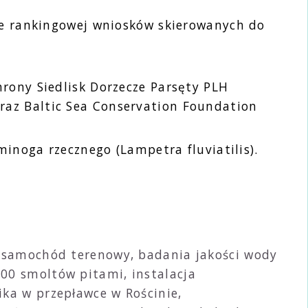
cie rankingowej wniosków skierowanych do
rony Siedlisk Dorzecze Parsęty PLH
raz Baltic Sea Conservation Foundation
minoga rzecznego (Lampetra fluviatilis).
m, samochód terenowy, badania jakości wody
00 smoltów pitami, instalacja
ika w przepławce w Rościnie,