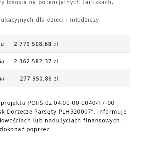
y łososia na potencjalnych tarliskach,
kacyjnych dla dzieci i młodzieży.
2 779 508,68
zł
tu:
2 362 582,37
zł
%):
277 950,86
zł
%):
 projektu POIiŚ.02.04.00-00-0040/17-00
sk Dorzecze Parsęty PLH320007”, informuje
łowościach lub nadużyciach finansowych.
 dokonać poprzez: