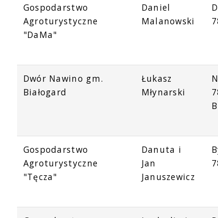
Gospodarstwo
Daniel
D
Agroturystyczne
Malanowski
7
"DaMa"
Dwór Nawino gm.
Łukasz
N
Białogard
Młynarski
7
B
Gospodarstwo
Danuta i
B
Agroturystyczne
Jan
7
"Tęcza"
Januszewicz