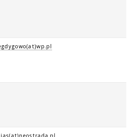
egdygowo(at)wp.pl
cjas(at)neostrada.pl