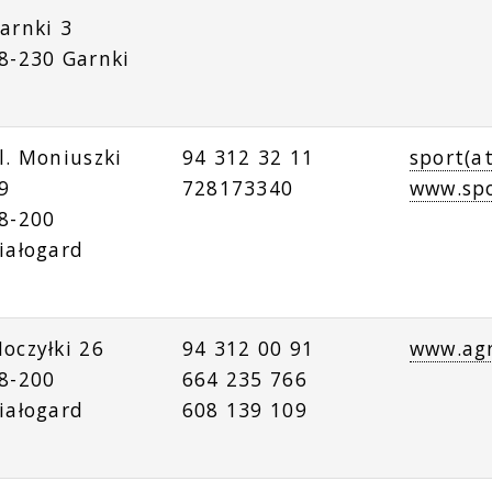
arnki 3
8-230 Garnki
l. Moniuszki
94 312 32 11
sport(a
9
728173340
www.spo
8-200
iałogard
oczyłki 26
94 312 00 91
www.agr
8-200
664 235 766
iałogard
608 139 109