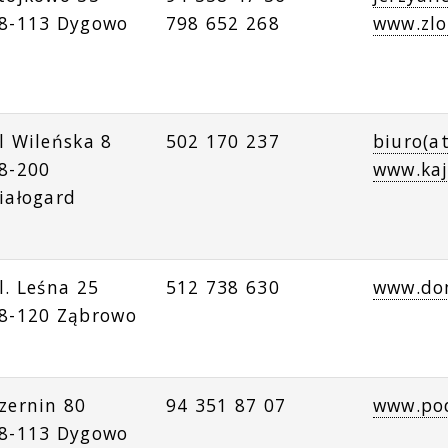
8-113 Dygowo
798 652 268
www.zlo
l Wileńska 8
502 170 237
biuro(a
8-200
www.kaj
iałogard
l. Leśna 25
512 738 630
www.do
8-120 Ząbrowo
zernin 80
94 351 87 07
www.po
8-113 Dygowo