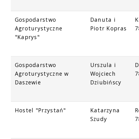
Gospodarstwo
Danuta i
K
Agroturystyczne
Piotr Kopras
7
"Kaprys"
Gospodarstwo
Urszula i
D
Agroturystyczne w
Wojciech
7
Daszewie
Dziubińscy
Hostel "Przystań"
Katarzyna
R
Szudy
7