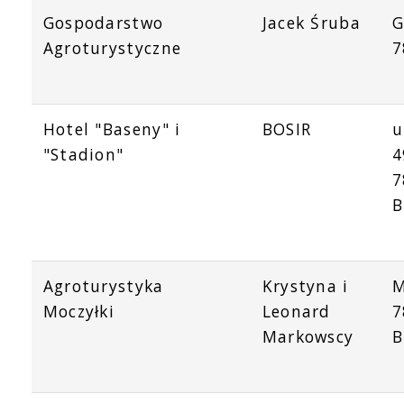
Gospodarstwo
Jacek Śruba
G
Agroturystyczne
7
Hotel "Baseny" i
BOSIR
u
"Stadion"
4
7
B
Agroturystyka
Krystyna i
M
Moczyłki
Leonard
7
Markowscy
B