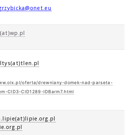
grzybicka@onet.eu
(at)wp.pl
tys(at)tlen.pl
ww.olx.pl/oferta/drewniany-domek-nad-parseta-
em-CID3-CID1289-IDBarm7.html
.lipie(at)lipie.org.pl
e.org.pl