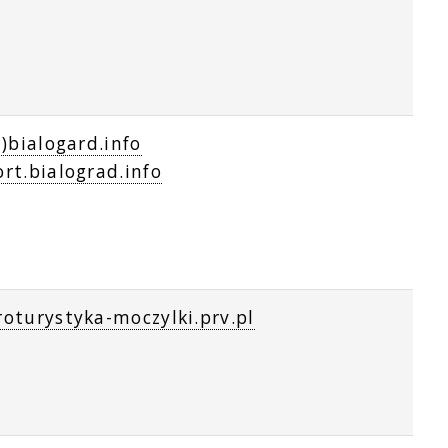
t)bialogard.info
rt.bialograd.info
oturystyka-moczylki.prv.pl