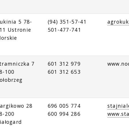
ukinia 5 78-
(94) 351-57-41
agrokuk
11 Ustronie
501-477-741
orskie
tramniczka 7
601 312 979
www.noc
8-100
601 312 653
ołobrzeg
argikowo 28
696 005 774
stajnia
8-200
600 994 286
www.sta
iałogard