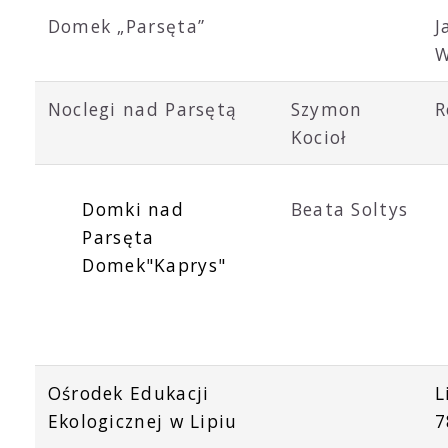
Domek „Parsęta”
J
W
Noclegi nad Parsętą
Szymon
R
Kocioł
Beata Soltys
Domki nad
Parsęta
Domek"Kaprys"
Ośrodek Edukacji
L
Ekologicznej w Lipiu
7