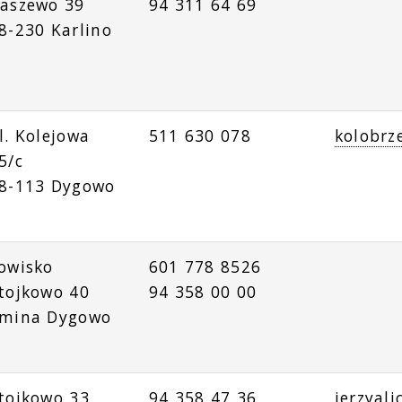
aszewo 39
94 311 64 69
8-230 Karlino
l. Kolejowa
511 630 078
kolobrz
5/c
8-113 Dygowo
owisko
601 778 8526
tojkowo 40
94 358 00 00
mina Dygowo
tojkowo 33
94 358 47 36
jerzyali