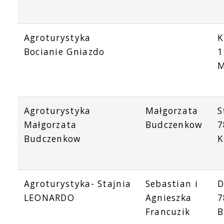
Agroturystyka
K
Bocianie Gniazdo
1
M
Agroturystyka
Małgorzata
S
Małgorzata
Budczenkow
7
Budczenkow
K
Agroturystyka- Stajnia
Sebastian i
D
LEONARDO
Agnieszka
7
Francuzik
B