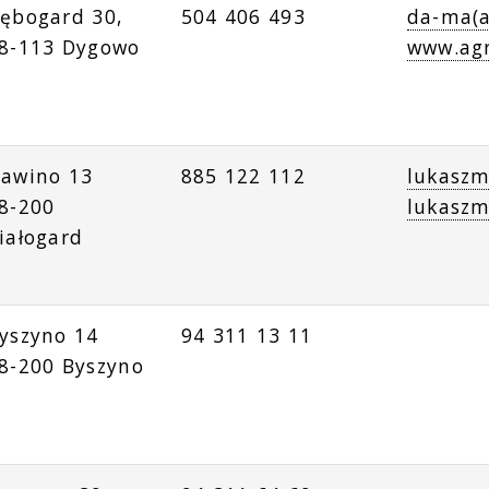
ębogard 30,
504 406 493
da-ma(a
8-113 Dygowo
www.ag
awino 13
885 122 112
lukaszm
8-200
lukaszm
iałogard
yszyno 14
94 311 13 11
8-200 Byszyno