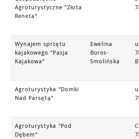
Agroturystyczne "Złota
7
Reneta"
Wynajem sprzętu
Ewelina
u
kajakowego "Pasja
Boros-
7
Kajakowa"
Smolińska
B
Agroturystyka "Domki
u
Nad Parsętą"
7
Agroturystyka "Pod
C
Dębem"
7