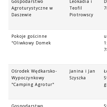
Gospodarstwo
Leokadia i
D
Agroturystyczne w
Teofil
7
Daszewie
Piotrowscy
Pokoje gościnne
u
"Oliwkowy Domek
1
7
Ośrodek Wędkarsko-
Janina i Jan
Ł
Wypoczynkowy
Szyszka
S
"Camping Agrotur"
g
Gospodarstwo
S