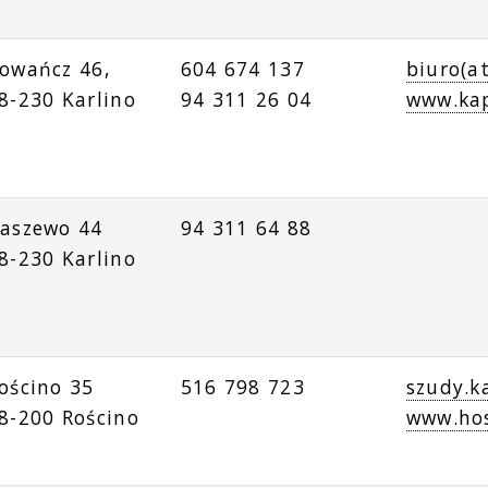
owańcz 46,
604 674 137
biuro(a
8-230 Karlino
94 311 26 04
www.kap
aszewo 44
94 311 64 88
8-230 Karlino
ościno 35
516 798 723
szudy.k
8-200 Rościno
www.hos