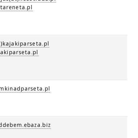
tareneta.pl
t)kajakiparseta.pl
akiparseta.pl
mkinadparseta.pl
ddebem.ebaza.biz