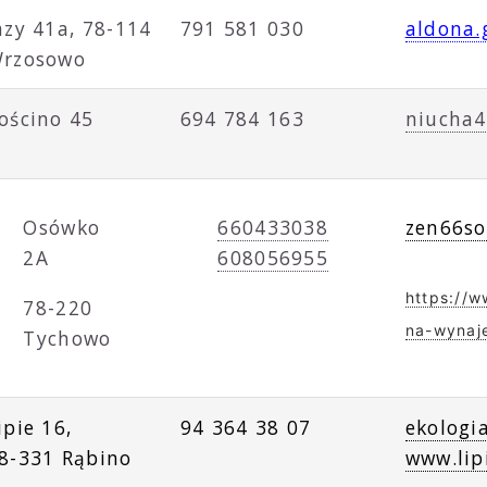
azy 41a, 78-114
791 581 030
aldona.
rzosowo
ościno 45
694 784 163
niucha4
zen66sol
Osówko
660433038
2A
608056955
https://w
78-220
na-wynaj
Tychowo
ipie 16,
94 364 38 07
ekologia
8-331 Rąbino
www.lipi