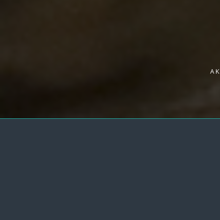
A
AKTUALNOŚCI
ŁOSOŚ WRACA DO GRY. WIELKA KOAL
POLSKICH, NAUKI I NGO NA RZECZ DZ
Parsęta, zwana rzeką kontrastów ze względu n