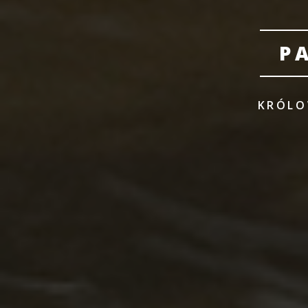
P
KRÓLO